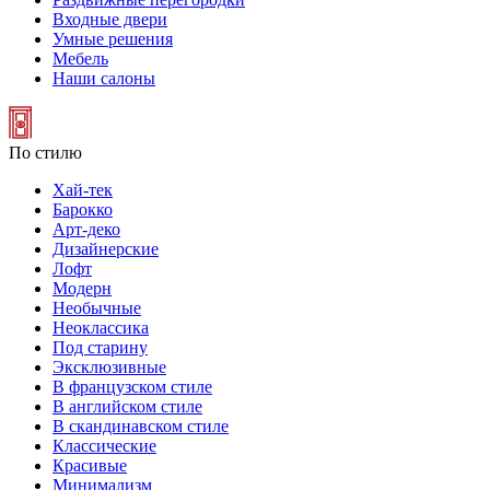
Входные двери
Умные решения
Мебель
Наши салоны
По стилю
Хай-тек
Барокко
Арт-деко
Дизайнерские
Лофт
Модерн
Необычные
Неоклассика
Под старину
Эксклюзивные
В французском стиле
В английском стиле
В скандинавском стиле
Классические
Красивые
Минимализм