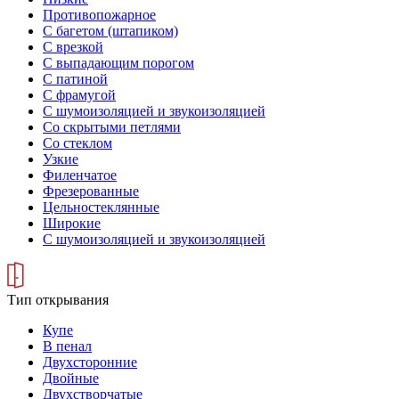
Противопожарное
С багетом (штапиком)
С врезкой
С выпадающим порогом
С патиной
С фрамугой
С шумоизоляцией и звукоизоляцией
Со скрытыми петлями
Со стеклом
Узкие
Филенчатое
Фрезерованные
Цельностеклянные
Широкие
С шумоизоляцией и звукоизоляцией
Тип открывания
Купе
В пенал
Двухсторонние
Двойные
Двухстворчатые