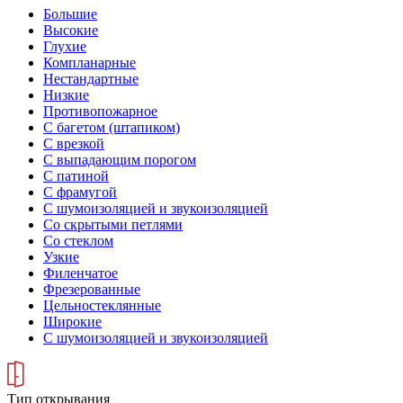
Большие
Высокие
Глухие
Компланарные
Нестандартные
Низкие
Противопожарное
С багетом (штапиком)
С врезкой
С выпадающим порогом
С патиной
С фрамугой
С шумоизоляцией и звукоизоляцией
Со скрытыми петлями
Со стеклом
Узкие
Филенчатое
Фрезерованные
Цельностеклянные
Широкие
С шумоизоляцией и звукоизоляцией
Тип открывания