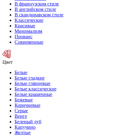
В французском стиле
В английском стиле
В скандинавском стиле
Классические
Красивые
Минимализм
Прованс
Современные
Цвет
Белые
Белые гладкие
Белые глянцевые
Белые классические
Белые крашенные
Бежевые
Коричневые
Серые
Венге
Беленый дуб
Капучино
Желтые