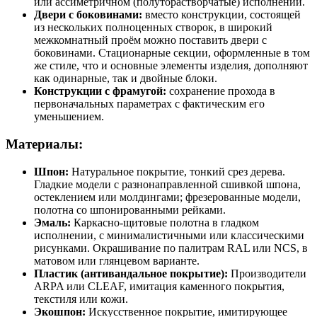
или ассиметричном (полуторастворчатые) исполнении.
Двери с боковинами:
вместо конструкции, состоящей
из нескольких полноценных створок, в широкий
межкомнатный проём можно поставить двери с
боковинами. Стационарные секции, оформленные в том
же стиле, что и основные элементы изделия, дополняют
как одинарные, так и двойные блоки.
Конструкции с фрамугой:
сохранение прохода в
первоначальных параметрах с фактическим его
уменьшением.
Материалы:
Шпон:
Натуральное покрытие, тонкий срез дерева.
Гладкие модели с разнонаправленной сшивкой шпона,
остеклением или молдингами; фрезерованные модели,
полотна со шпонированными рейками.
Эмаль:
Каркасно-щитовые полотна в гладком
исполнении, с минималистичными или классическими
рисунками. Окрашивание по палитрам RAL или NCS, в
матовом или глянцевом варианте.
Пластик (антивандальное покрытие):
Производители
ARPA или CLEAF, имитация каменного покрытия,
текстиля или кожи.
Экошпон:
Искусственное покрытие, имитирующее