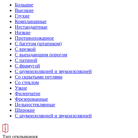
Большие
Высокие
Глухие
Компланарные
Нестандартные
Низкие
Противопожарное
С багетом (штапиком)
С врезкой
С выпадающим порогом
С патиной
С фрамугой
С шумоизоляцией и звукоизоляцией
Со скрытыми петлями
Со стеклом
Узкие
Филенчатое
Фрезерованные
Цельностеклянные
Широкие
С шумоизоляцией и звукоизоляцией
Тип открывания