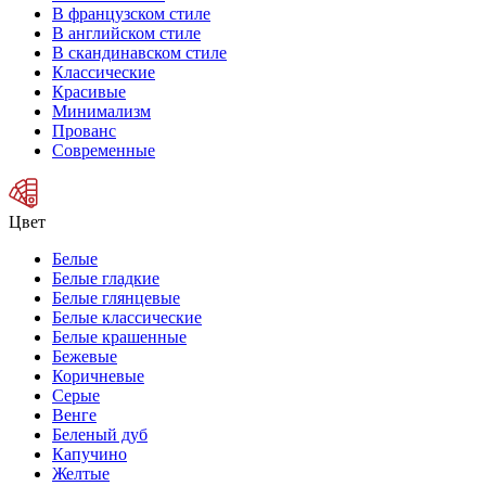
В французском стиле
В английском стиле
В скандинавском стиле
Классические
Красивые
Минимализм
Прованс
Современные
Цвет
Белые
Белые гладкие
Белые глянцевые
Белые классические
Белые крашенные
Бежевые
Коричневые
Серые
Венге
Беленый дуб
Капучино
Желтые