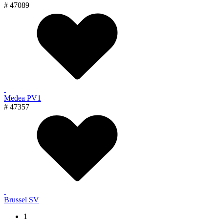
# 47089
Medea PV1
# 47357
Brussel SV
1