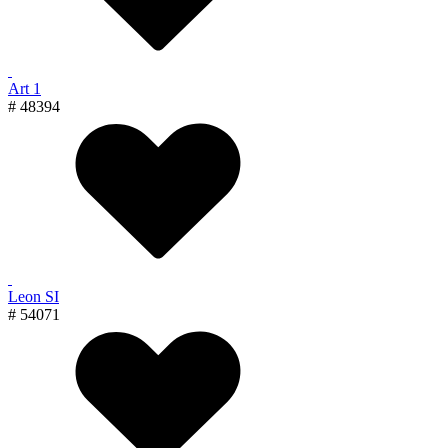
Art 1
# 48394
Leon SI
# 54071