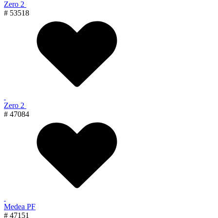
Zero 2
# 53518
Zero 2
# 47084
Medea PF
# 47151