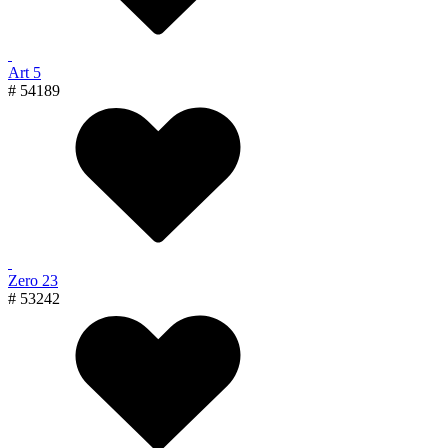
Art 5
# 54189
Zero 23
# 53242